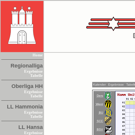
Home
Regionalliga
Ergebnisse
Tabelle
Kalender
Ergebnisse
Tabell
Oberliga HH
Ergebnisse
Ders
Tabelle
Went
LL Hammonia
Ergebnisse
BU
Tabelle
SCC
LL Hansa
BSV
Ergebnisse