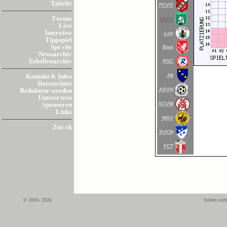
Tabelle
FCVO
Forum
HUFC
Live
Interview
Loh
Tippspiel
Spr che
Bars
Newsarchiv
Tabellenarchiv
RSC
Alt
Kontakt & Infos
Datenschutz
ASVH
Redakteur werden
Unterst tzen
SCVM
Sponsoren
Links
MSV
Zur ck
SVCN
FCT
© 2003- 2026
Sofern nich