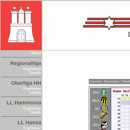
Home
Regionalliga
Ergebnisse
Tabelle
Kalender
Ergebnisse
Tabell
Oberliga HH
Ergebnisse
Ders
Tabelle
Went
LL Hammonia
Ergebnisse
BU
Tabelle
SCC
LL Hansa
BSV
Ergebnisse