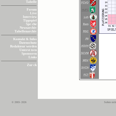
Tabelle
FCVO
Forum
HUFC
Live
Interview
Loh
Tippspiel
Spr che
Bars
Newsarchiv
Tabellenarchiv
RSC
Alt
Kontakt & Infos
Datenschutz
ASVH
Redakteur werden
Unterst tzen
SCVM
Sponsoren
Links
MSV
Zur ck
SVCN
FCT
© 2003- 2026
Sofern nich