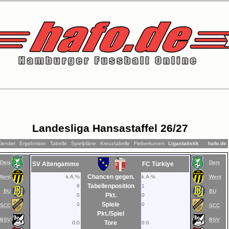
Landesliga Hansastaffel 26/27
lender
Ergebnisse
Tabelle
Spielpläne
Kreuztabelle
Fieberkurven
Ligastatistik
hafo.de
Ders
Ders
SV Altengamme
FC Türkiye
Chancen gegen.
Went
k.A.%
k.A.%
Went
Tabellenposition
6
1
BU
BU
Pkt.
0
0
Spiele
0
0
SCC
SCC
Pkt./Spiel
BSV
BSV
Tore
0:0
0:0