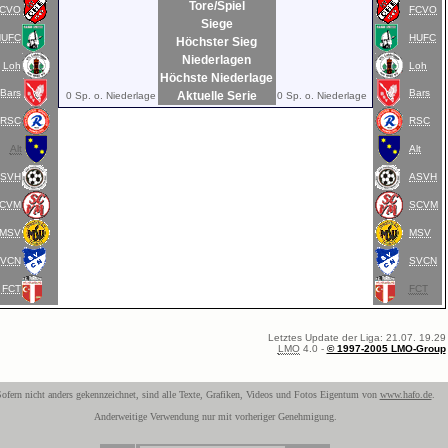
Tore/Spiel
CVO
FCVO
Siege
HUFC
HUFC
Höchster Sieg
Niederlagen
Loh
Loh
Höchste Niederlage
Bars
Bars
Aktuelle Serie
0 Sp. o. Niederlage
0 Sp. o. Niederlage
RSC
RSC
Alt
Alt
SVH
ASVH
CVM
SCVM
MSV
MSV
VCN
SVCN
FCT
FCT
Letztes Update der Liga: 21.07. 19.29
LMO
4.0 -
© 1997-2005 LMO-Group
ofern nicht anders gekennzeichnet, sind alle Texte, Grafiken, Videos und Fotos Eigentum von
www.hafo.de
.
Anderweitige Verwendung nur mit vorheriger Genehmigung.