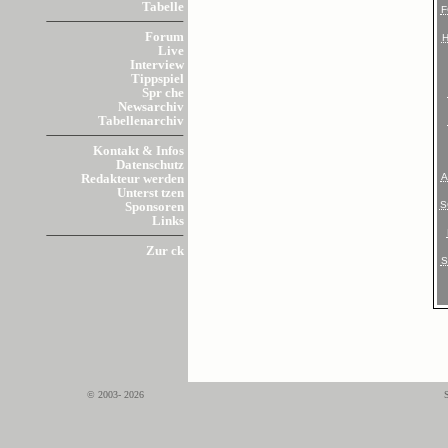
Tabelle
F
Forum
Live
Interview
Tippspiel
Spr che
Newsarchiv
Tabellenarchiv
Kontakt & Infos
Datenschutz
A
Redakteur werden
Unterst tzen
S
Sponsoren
Links
Zur ck
S
© 2003- 2026
S