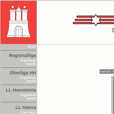
Home
Regionalliga
Ergebnisse
Tabelle
Kalender
Oberliga HH
Ergebnisse
Tabelle
LL Hammonia
Ergebnisse
Tabelle
LL Hansa
Ergebnisse