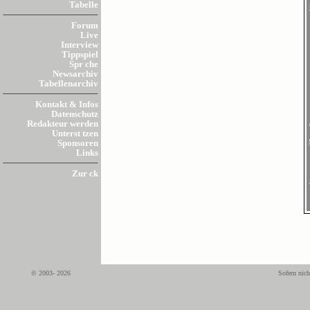
Tabelle
Forum
Live
Interview
Tippspiel
Spr che
Newsarchiv
Tabellenarchiv
Kontakt & Infos
Datenschutz
Redakteur werden
Unterst tzen
Sponsoren
Links
Zur ck
© 2003- 2026
Sofern nich