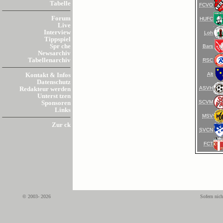
Tabelle
FCVO
Forum
HUFC
Live
Interview
Loh
Tippspiel
Spr che
Bars
Newsarchiv
Tabellenarchiv
RSC
Alt
Kontakt & Infos
Datenschutz
ASVH
Redakteur werden
Unterst tzen
SCVM
Sponsoren
Links
MSV
Zur ck
SVCN
FCT
© 2003- 2026
Sofern nich