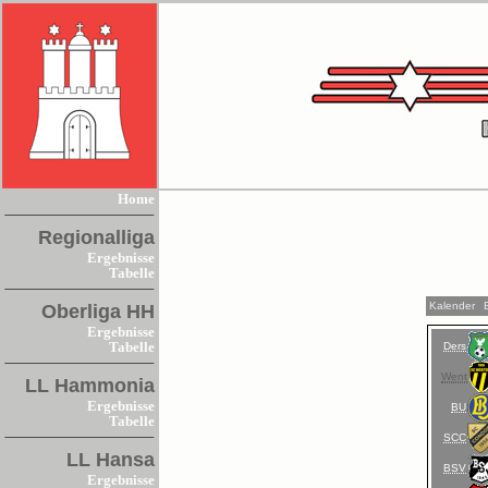
Home
Regionalliga
Ergebnisse
Tabelle
Kalender
Oberliga HH
Ergebnisse
Ders
Tabelle
Went
LL Hammonia
Ergebnisse
BU
Tabelle
SCC
LL Hansa
BSV
Ergebnisse