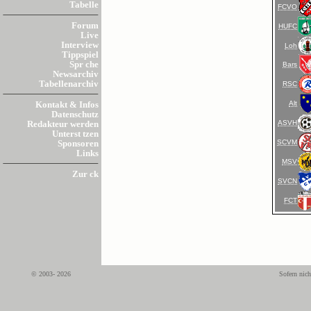
Tabelle
FCVO
Forum
HUFC
Live
Interview
Loh
Tippspiel
Spr che
Bars
Newsarchiv
Tabellenarchiv
RSC
Alt
Kontakt & Infos
Datenschutz
ASVH
Redakteur werden
Unterst tzen
SCVM
Sponsoren
Links
MSV
Zur ck
SVCN
FCT
© 2003- 2026
Sofern nich