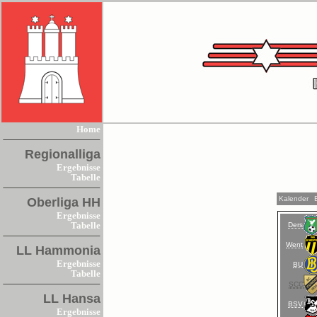
Home
Regionalliga
Ergebnisse
Tabelle
Kalender
Oberliga HH
Ergebnisse
Ders
Tabelle
Went
LL Hammonia
Ergebnisse
BU
Tabelle
SCC
LL Hansa
BSV
Ergebnisse