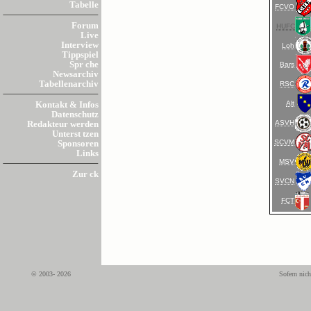
Tabelle
FCVO
Forum
HUFC
Live
Interview
Loh
Tippspiel
Spr che
Bars
Newsarchiv
Tabellenarchiv
RSC
Alt
Kontakt & Infos
Datenschutz
ASVH
Redakteur werden
Unterst tzen
SCVM
Sponsoren
Links
MSV
Zur ck
SVCN
FCT
© 2003- 2026
Sofern nich