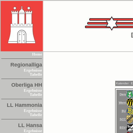
Home
Regionalliga
Ergebnisse
Tabelle
Kalender
E
Oberliga HH
Ergebnisse
Ders
Tabelle
Went
LL Hammonia
Ergebnisse
BU
Tabelle
SCC
LL Hansa
BSV
Ergebnisse