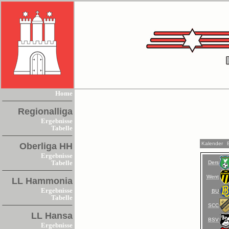
Home
Regionalliga
Ergebnisse
Tabelle
Kalender
Oberliga HH
Ergebnisse
Ders
Tabelle
Went
LL Hammonia
Ergebnisse
BU
Tabelle
SCC
LL Hansa
BSV
Ergebnisse