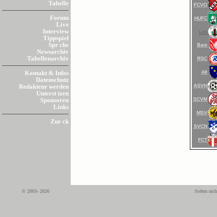
Tabelle
FCVO
Forum
HUFC
Live
Interview
Loh
Tippspiel
Spr che
Bars
Newsarchiv
Tabellenarchiv
RSC
Alt
Kontakt & Infos
Datenschutz
ASVH
Redakteur werden
Unterst tzen
SCVM
Sponsoren
Links
MSV
Zur ck
SVCN
FCT
© 2003- 2026
Sofern nich