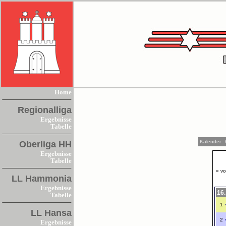
Home
Regionalliga
Ergebnisse
Tabelle
Kalender
Oberliga HH
Ergebnisse
Tabelle
« vo
LL Hammonia
Ergebnisse
16.
Tabelle
1
LL Hansa
2
Ergebnisse