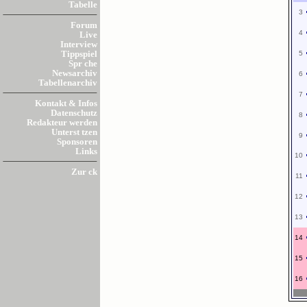
Tabelle
3
Forum
4
Live
Interview
5
Tippspiel
Spr che
Newsarchiv
6
Tabellenarchiv
7
Kontakt & Infos
Datenschutz
8
Redakteur werden
Unterst tzen
9
Sponsoren
Links
10
Zur ck
11
12
13
14
15
16