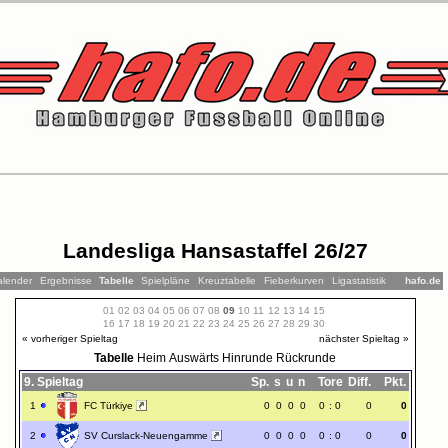
Landesliga Hansastaffel 26/27
alender
Ergebnisse
Tabelle
Spielpläne
Kreuztabelle
Fieberkurven
Ligastatistik
hafo.de
01
02
03
04
05
06
07
08
09
10
11
12
13
14
15
16
17
18
19
20
21
22
23
24
25
26
27
28
29
30
« vorheriger Spieltag
nächster Spieltag »
Tabelle
Heim
Auswärts
Hinrunde
Rückrunde
9. Spieltag
Sp.
s
u
n
Tore
Diff.
Pkt.
1
FC Türkiye
0
0
0
0
0
:
0
0
0
2
SV Curslack-Neuengamme
0
0
0
0
0
:
0
0
0