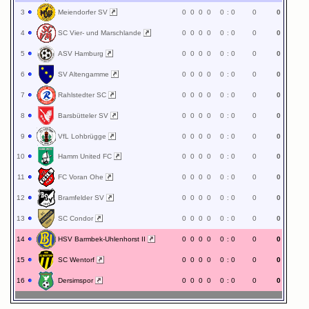
3
Meiendorfer SV
0
0
0
0
0
:
0
0
0
4
SC Vier- und Marschlande
0
0
0
0
0
:
0
0
0
5
ASV Hamburg
0
0
0
0
0
:
0
0
0
6
SV Altengamme
0
0
0
0
0
:
0
0
0
7
Rahlstedter SC
0
0
0
0
0
:
0
0
0
8
Barsbütteler SV
0
0
0
0
0
:
0
0
0
9
VfL Lohbrügge
0
0
0
0
0
:
0
0
0
10
Hamm United FC
0
0
0
0
0
:
0
0
0
11
FC Voran Ohe
0
0
0
0
0
:
0
0
0
12
Bramfelder SV
0
0
0
0
0
:
0
0
0
13
SC Condor
0
0
0
0
0
:
0
0
0
14
HSV Barmbek-Uhlenhorst II
0
0
0
0
0
:
0
0
0
15
SC Wentorf
0
0
0
0
0
:
0
0
0
16
Dersimspor
0
0
0
0
0
:
0
0
0