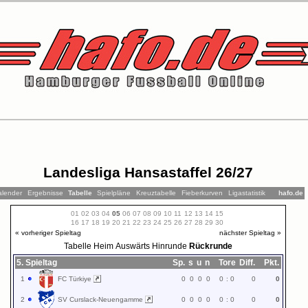
Landesliga Hansastaffel 26/27
alender
Ergebnisse
Tabelle
Spielpläne
Kreuztabelle
Fieberkurven
Ligastatistik
hafo.de
01
02
03
04
05
06
07
08
09
10
11
12
13
14
15
16
17
18
19
20
21
22
23
24
25
26
27
28
29
30
« vorheriger Spieltag
nächster Spieltag »
Tabelle
Heim
Auswärts
Hinrunde
Rückrunde
5. Spieltag
Sp.
s
u
n
Tore
Diff.
Pkt.
1
FC Türkiye
0
0
0
0
0
:
0
0
0
2
SV Curslack-Neuengamme
0
0
0
0
0
:
0
0
0