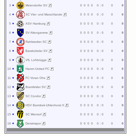
3
Meiendorfer SV
0
0
0
0
0
:
0
0
0
4
SC Vier- und Marschlande
0
0
0
0
0
:
0
0
0
5
ASV Hamburg
0
0
0
0
0
:
0
0
0
6
SV Altengamme
0
0
0
0
0
:
0
0
0
7
Rahlstedter SC
0
0
0
0
0
:
0
0
0
8
Barsbütteler SV
0
0
0
0
0
:
0
0
0
9
VfL Lohbrügge
0
0
0
0
0
:
0
0
0
10
Hamm United FC
0
0
0
0
0
:
0
0
0
11
FC Voran Ohe
0
0
0
0
0
:
0
0
0
12
Bramfelder SV
0
0
0
0
0
:
0
0
0
13
SC Condor
0
0
0
0
0
:
0
0
0
14
HSV Barmbek-Uhlenhorst II
0
0
0
0
0
:
0
0
0
15
SC Wentorf
0
0
0
0
0
:
0
0
0
16
Dersimspor
0
0
0
0
0
:
0
0
0