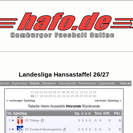
Landesliga Hansastaffel 26/27
alender
Ergebnisse
Tabelle
Spielpläne
Kreuztabelle
Fieberkurven
Ligastatistik
hafo.de
01
02
03
04
05
06
07
08
09
10
11
12
13
14
15
16
17
18
19
20
21
22
23
24
25
26
27
28
29
30
« vorheriger Spieltag
nächster Spieltag »
Tabelle
Heim
Auswärts
Hinrunde
Rückrunde
16. Spieltag
Sp.
s
u
n
Tore
Diff.
Pkt.
1
FC Türkiye
0
0
0
0
0
:
0
0
0
2
SV Curslack-Neuengamme
0
0
0
0
0
:
0
0
0