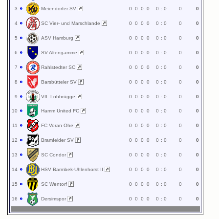
3
Meiendorfer SV
0
0
0
0
0
:
0
0
0
4
SC Vier- und Marschlande
0
0
0
0
0
:
0
0
0
5
ASV Hamburg
0
0
0
0
0
:
0
0
0
6
SV Altengamme
0
0
0
0
0
:
0
0
0
7
Rahlstedter SC
0
0
0
0
0
:
0
0
0
8
Barsbütteler SV
0
0
0
0
0
:
0
0
0
9
VfL Lohbrügge
0
0
0
0
0
:
0
0
0
10
Hamm United FC
0
0
0
0
0
:
0
0
0
11
FC Voran Ohe
0
0
0
0
0
:
0
0
0
12
Bramfelder SV
0
0
0
0
0
:
0
0
0
13
SC Condor
0
0
0
0
0
:
0
0
0
14
HSV Barmbek-Uhlenhorst II
0
0
0
0
0
:
0
0
0
15
SC Wentorf
0
0
0
0
0
:
0
0
0
16
Dersimspor
0
0
0
0
0
:
0
0
0