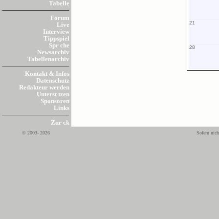
Tabelle
Forum
21
Live
Interview
Tippspiel
Spr che
28
Newsarchiv
Tabellenarchiv
Kontakt & Infos
Datenschutz
Redakteur werden
Unterst tzen
Sponsoren
Links
Zur ck
© 2003- 2026
Sofern nich