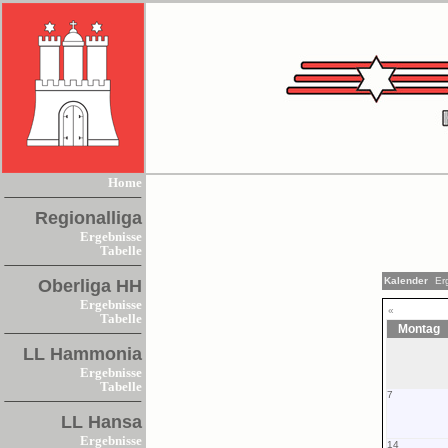
Home
Regionalliga
Ergebnisse
Tabelle
Kalender
Er
Oberliga HH
Ergebnisse
«
Tabelle
Montag
LL Hammonia
Ergebnisse
Tabelle
7
LL Hansa
Ergebnisse
14