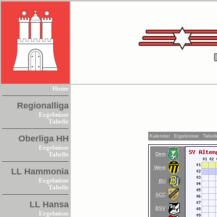
Home
Regionalliga
Ergebnisse
Tabelle
Kalender
Ergebnisse
Tabell
Oberliga HH
Ergebnisse
Ders
Tabelle
Went
LL Hammonia
Ergebnisse
BU
Tabelle
SCC
LL Hansa
BSV
Ergebnisse