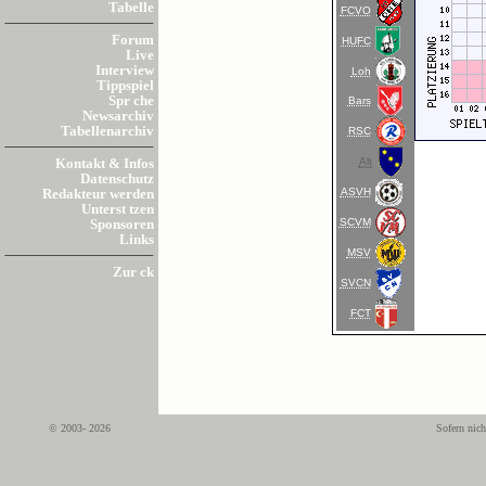
Tabelle
FCVO
Forum
HUFC
Live
Interview
Loh
Tippspiel
Spr che
Bars
Newsarchiv
Tabellenarchiv
RSC
Alt
Kontakt & Infos
Datenschutz
ASVH
Redakteur werden
Unterst tzen
SCVM
Sponsoren
Links
MSV
Zur ck
SVCN
FCT
© 2003- 2026
Sofern nich