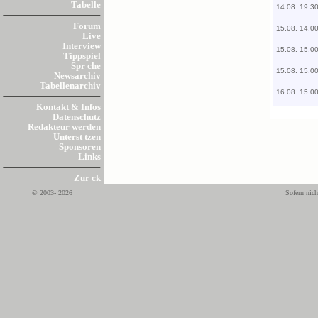
Tabelle
14.08. 19.3
Forum
15.08. 14.0
Live
Interview
15.08. 15.0
Tippspiel
Spr che
15.08. 15.0
Newsarchiv
Tabellenarchiv
16.08. 15.0
Kontakt & Infos
Datenschutz
Redakteur werden
Unterst tzen
Sponsoren
Links
Zur ck
© 2003- 2026
Sofern nich