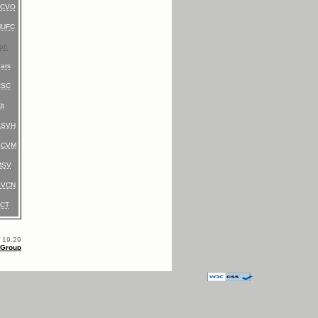
FCVO
HUFC
oh
ars
RSC
lt
ASVH
SCVM
MSV
SVCN
FCT
. 19.29
-Group