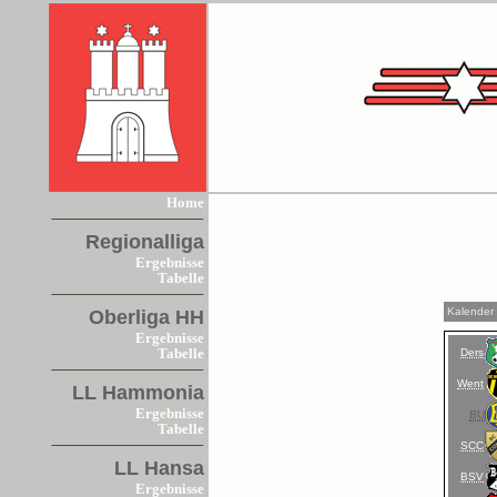
Home
Regionalliga
Ergebnisse
Tabelle
Kalender
Oberliga HH
Ergebnisse
Ders
Tabelle
Went
LL Hammonia
Ergebnisse
BU
Tabelle
SCC
LL Hansa
BSV
Ergebnisse