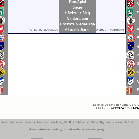
Tore/Spiel
Siege
Höchster Sieg
Niederlagen
L
Höchste Niederlage
B
Aktuelle Serie
0 Sp. o. Niederlage
0 Sp. o. Niederlage
A
Letztes Update der Liga: 21.07
LMO
4.0 -
© 1997-2005 LMO
ofern nicht anders gekennzeichnet, sind alle Texte, Grafiken, Videos und Fotos Eigentum von
www.hafo.de
.
Anderweitige Verwendung nur mit vorheriger Genehmigung.