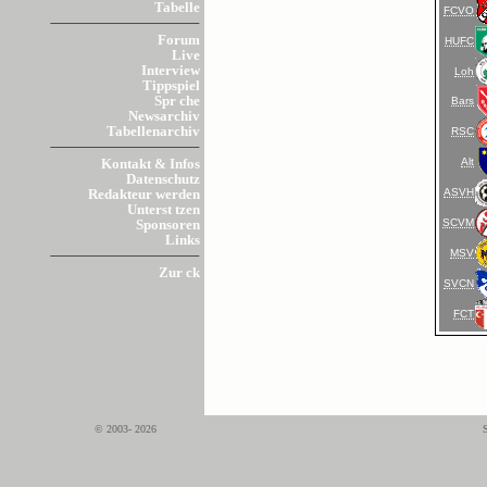
Tabelle
FCVO
Forum
HUFC
Live
Interview
Loh
Tippspiel
Spr che
Bars
Newsarchiv
Tabellenarchiv
RSC
Alt
Kontakt & Infos
Datenschutz
ASVH
Redakteur werden
Unterst tzen
SCVM
Sponsoren
Links
MSV
Zur ck
SVCN
FCT
© 2003- 2026
S