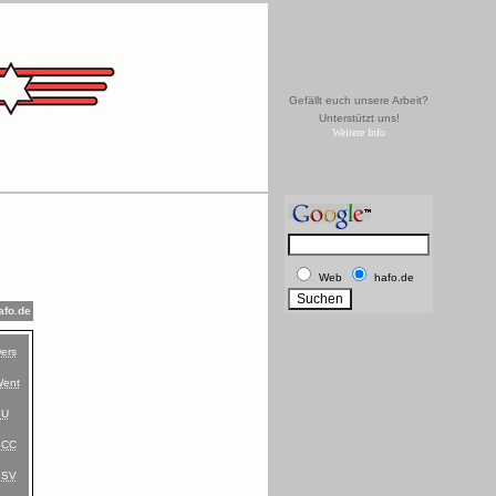
Gefällt euch unsere Arbeit?
Unterstützt uns!
Weitere Info
Web
hafo.de
afo.de
ers
ent
BU
SCC
BSV