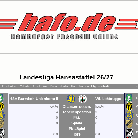
Landesliga Hansastaffel 26/27
Ergebnisse
Tabelle
Spielpläne
Kreuztabelle
Fieberkurven
Ligastatistik
h
D
HSV Barmbek-Uhlenhorst II
VfL Lohbrügge
Chancen gegen.
k.A.%
k.A.%
W
Tabellenposition
14
9
Pkt.
0
0
Spiele
0
0
Pkt./Spiel
Tore
0:0
0:0