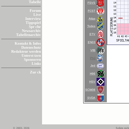
Tabelle
FSVS
Forum
FCST
Live
Interview
Atlas
Tippspiel
Todes
Spr che
Newsarchiv
ETV
Tabellenarchiv
EN03
Kontakt & Infos
Datenschutz
VfB
Redakteur werden
Unterst tzen
Phö
Sponsoren
Links
Jed
Zur ck
H96
HSV
SCW08
SVDA
© 2003- 2026
Sofern nich