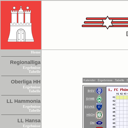
Home
Regionalliga
Ergebnisse
Tabelle
Kalender
Ergebnisse
Tabelle
Oberliga HH
Ergebnisse
BrSV
Tabelle
SVWB
LL Hammonia
Ergebnisse
BSVKE
Tabelle
HSCH
LL Hansa
Old
Ergebnisse