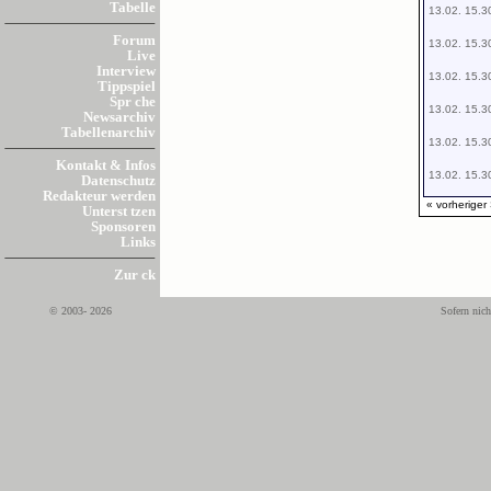
Tabelle
13.02. 15.3
Forum
13.02. 15.3
Live
Interview
13.02. 15.3
Tippspiel
Spr che
13.02. 15.3
Newsarchiv
Tabellenarchiv
13.02. 15.3
Kontakt & Infos
13.02. 15.3
Datenschutz
Redakteur werden
« vorheriger
Unterst tzen
Sponsoren
Links
Zur ck
© 2003- 2026
Sofern nich