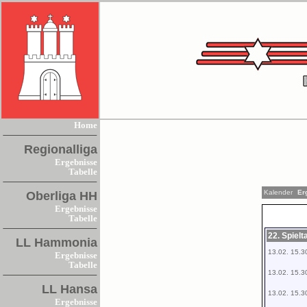
Home
Regionalliga
Ergebnisse
Tabelle
Kalender
Er
Oberliga HH
Ergebnisse
Tabelle
22. Spiel
LL Hammonia
13.02. 15.3
Ergebnisse
Tabelle
13.02. 15.3
LL Hansa
13.02. 15.3
Ergebnisse