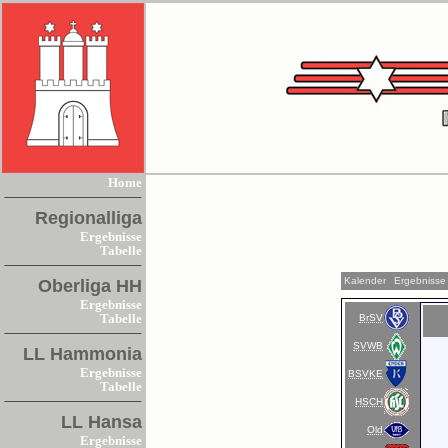
Home
Regionalliga
Ergebnisse
Tabelle
Kalender
Ergebnisse
Oberliga HH
Ergebnisse
BrSV
Tabelle
SVWB
LL Hammonia
Ergebnisse
BSVKE
Tabelle
HSCH
LL Hansa
Old
Ergebnisse