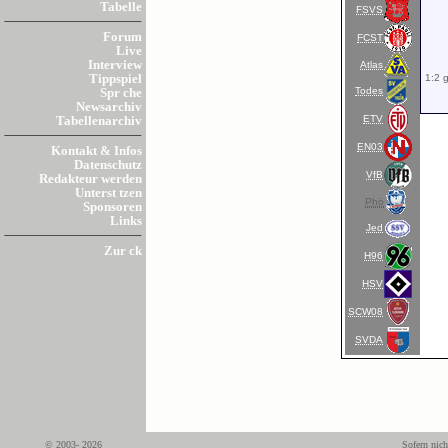
Tabelle
FSVS
Forum
FCST
Live
Interview
Atlas
1:2 
Tippspiel
Todes
Spr che
Newsarchiv
ETV
Tabellenarchiv
EN03
Kontakt & Infos
Datenschutz
VfB
Redakteur werden
Unterst tzen
Phö
Sponsoren
Links
Jed
Zur ck
H96
HSV
SCW08
SVDA
© 2003- 2026
Sofern nich