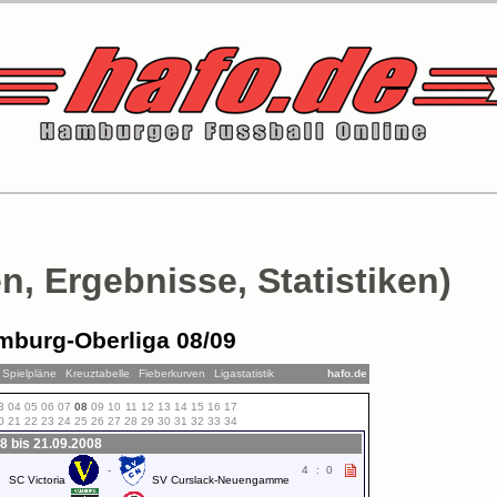
n, Ergebnisse, Statistiken)
mburg-Oberliga 08/09
Spielpläne
Kreuztabelle
Fieberkurven
Ligastatistik
hafo.de
3
04
05
06
07
08
09
10
11
12
13
14
15
16
17
0
21
22
23
24
25
26
27
28
29
30
31
32
33
34
8 bis 21.09.2008
-
4
:
0
SC Victoria
SV Curslack-Neuengamme