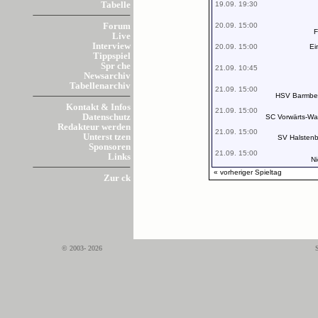
19.09. 19:30
Tabelle
20.09. 15:00
Forum
F
Live
Interview
20.09. 15:00
Ei
Tippspiel
Spr che
21.09. 10:45
Newsarchiv
Tabellenarchiv
21.09. 15:00
HSV Barmbek
Kontakt & Infos
21.09. 15:00
Datenschutz
SC Vorwärts-Wac
Redakteur werden
21.09. 15:00
Unterst tzen
SV Halstenb
Sponsoren
21.09. 15:00
Links
N
« vorheriger Spieltag
Zur ck
© 2003- 2026
S