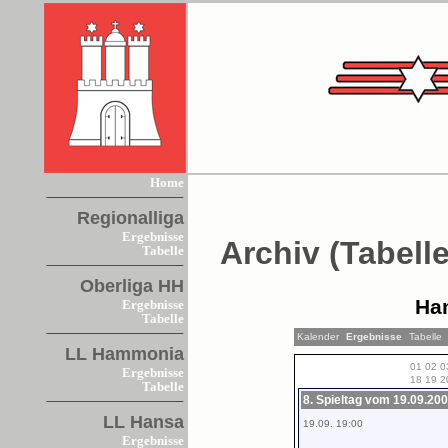
Home
Regionalliga
Ergebnisse
Archiv (Tabelle
Tabelle
Oberliga HH
Ha
Ergebnisse
Tabelle
Kalender
Ergebnisse
Tabelle
LL Hammonia
01
02
0
Ergebnisse
18
19
2
Tabelle
8. Spieltag vom 19.09.200
LL Hansa
19.09. 19:00
Ergebnisse