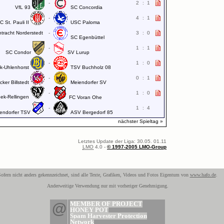
-
2
:
1
VfL 93
SC Concordia
-
4
:
1
C St. Pauli II
USC Paloma
ntracht Norderstedt
-
3
:
0
SC Egenbüttel
-
1
:
1
SC Condor
SV Lurup
-
1
:
0
-Uhlenhorst
TSV Buchholz 08
-
0
:
1
ker Billstedt
Meiendorfer SV
-
1
:
0
ek-Rellingen
FC Voran Ohe
-
1
:
4
iendorfer TSV
ASV Bergedorf 85
nächster Spieltag »
Letztes Update der Liga: 30.05. 01.11
LMO
4.0 -
© 1997-2005 LMO-Group
ofern nicht anders gekennzeichnet, sind alle Texte, Grafiken, Videos und Fotos Eigentum von
www.hafo.de
.
Anderweitige Verwendung nur mit vorheriger Genehmigung.
@
MEMBER OF PROJECT
HONEY POT
Spam Harvester Protection
Network