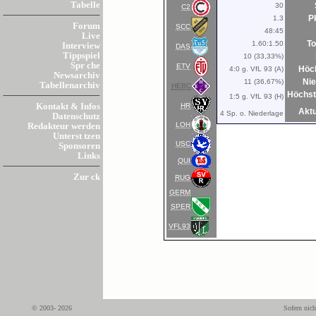
Tabelle
30
C2
Pk
1.3
Forum
SCC
48:45
Live
To
1.60:1.50
Interview
DAS
Tippspiel
10 (33,33%)
Spr che
ETV
Höch
4:0 g. VfL 93 (A)
Newsarchiv
Nie
11 (36,67%)
Tabellenarchiv
HEBC
Höchst
1:5 g. VfL 93 (H)
HR
Kontakt & Infos
Aktu
4 Sp. o. Niederlage
Datenschutz
LOH
Redakteur werden
Unterst tzen
USC
Sponsoren
Links
QUI
Zur ck
RUG
GERM
SPER
VFL93
© 2003- 2026
Sofern nich