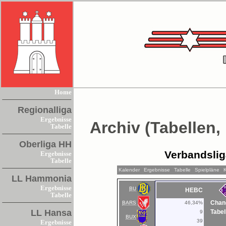
Home
Regionalliga
Ergebnisse
Archiv (Tabellen,
Tabelle
Oberliga HH
Verbandsli
Ergebnisse
Tabelle
Kalender
Ergebnisse
Tabelle
Spielpläne
LL Hammonia
Ergebnisse
BU
HEBC
Tabelle
Chan
BARS
46,34%
LL Hansa
Tabel
9
BUX
39
Ergebnisse