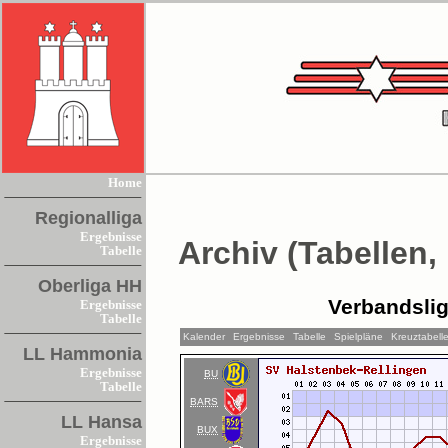
Home
Regionalliga
Ergebnisse
Archiv (Tabellen,
Tabelle
Oberliga HH
Verbandsli
Ergebnisse
Tabelle
Kalender
Ergebnisse
Tabelle
Spielpläne
Kreuztabell
LL Hammonia
Ergebnisse
BU
Tabelle
BARS
LL Hansa
BUX
Ergebnisse