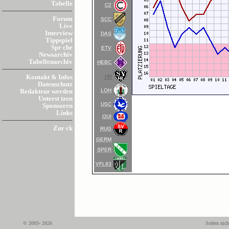
Tabelle
C2
Forum
SCC
Live
Interview
DAS
Tippspiel
Spr che
ETV
Newsarchiv
Tabellenarchiv
HEBC
HR
Kontakt & Infos
Datenschutz
LOH
Redakteur werden
Unterst tzen
USC
Sponsoren
Links
QUI
Zur ck
RUG
GERM
SPER
VFL93
© 2003- 2026
Sofern nich