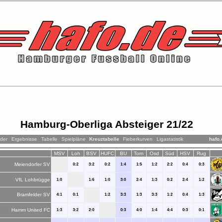
Hamburg-Oberliga Absteiger 21/22
der
Ergebnisse
Tabelle
Spielpläne
Kreuztabelle
Fieberkurven
Ligastatistik
hafo
MSV
Loh
BSV
HUFC
BU
Torn
Osd
Süd
HSV
Rug
Meiendorfer SV
0:2
3:2
0:2
1:4
1:5
1:2
2:2
0:4
0:3
VfL Lohbrügge
1:0
1:6
1:0
3:0
2:4
1:3
0:2
2:4
1:2
Bramfelder SV
4:1
0:1
1:2
3:3
1:3
3:3
1:2
0:4
1:3
Hamm United FC
1:3
3:2
2:0
0:3
4:0
1:4
4:4
0:3
0:1