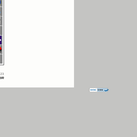
.23
oup