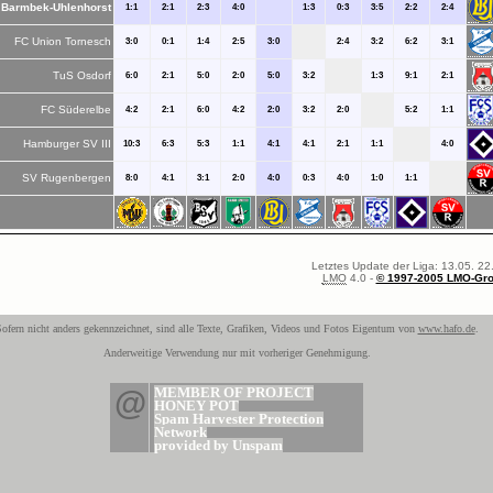
Barmbek-Uhlenhorst
1:1
2:1
2:3
4:0
1:3
0:3
3:5
2:2
2:4
FC Union Tornesch
3:0
0:1
1:4
2:5
3:0
2:4
3:2
6:2
3:1
TuS Osdorf
6:0
2:1
5:0
2:0
5:0
3:2
1:3
9:1
2:1
FC Süderelbe
4:2
2:1
6:0
4:2
2:0
3:2
2:0
5:2
1:1
Hamburger SV III
10:3
6:3
5:3
1:1
4:1
4:1
2:1
1:1
4:0
SV Rugenbergen
8:0
4:1
3:1
2:0
4:0
0:3
4:0
1:0
1:1
Letztes Update der Liga: 13.05. 22
LMO
4.0 -
© 1997-2005 LMO-Gr
ofern nicht anders gekennzeichnet, sind alle Texte, Grafiken, Videos und Fotos Eigentum von
www.hafo.de
.
Anderweitige Verwendung nur mit vorheriger Genehmigung.
@
MEMBER OF PROJECT
HONEY POT
Spam Harvester Protection
Network
provided by Unspam