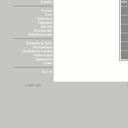
Tabelle
HSV 
Forum
Live
Interview
Tippspiel
Spr che
Newsarchiv
Tabellenarchiv
Kontakt & Infos
Datenschutz
Redakteur werden
Unterst tzen
Sponsoren
Links
Zur ck
© 2003- 2026
S