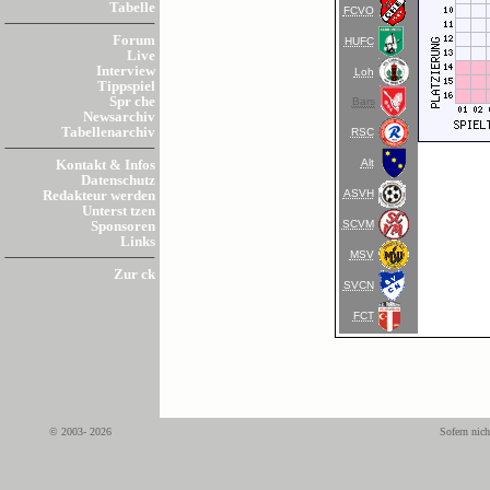
Tabelle
FCVO
Forum
HUFC
Live
Interview
Loh
Tippspiel
Spr che
Bars
Newsarchiv
Tabellenarchiv
RSC
Alt
Kontakt & Infos
Datenschutz
ASVH
Redakteur werden
Unterst tzen
SCVM
Sponsoren
Links
MSV
Zur ck
SVCN
FCT
© 2003- 2026
Sofern nich