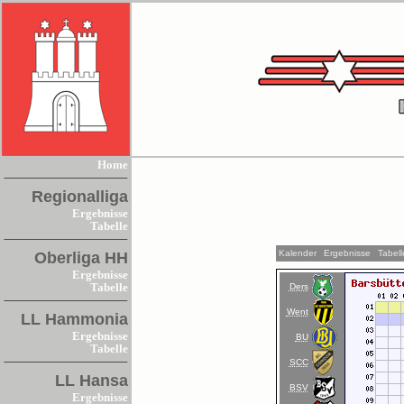
Home
Regionalliga
Ergebnisse
Tabelle
Kalender
Ergebnisse
Tabell
Oberliga HH
Ergebnisse
Ders
Tabelle
Went
LL Hammonia
Ergebnisse
BU
Tabelle
SCC
LL Hansa
BSV
Ergebnisse