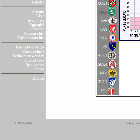
Tabelle
FCVO
Forum
HUFC
Live
Interview
Loh
Tippspiel
Spr che
Bars
Newsarchiv
Tabellenarchiv
RSC
Alt
Kontakt & Infos
Datenschutz
ASVH
Redakteur werden
Unterst tzen
SCVM
Sponsoren
Links
MSV
Zur ck
SVCN
FCT
© 2003- 2026
Sofern nich