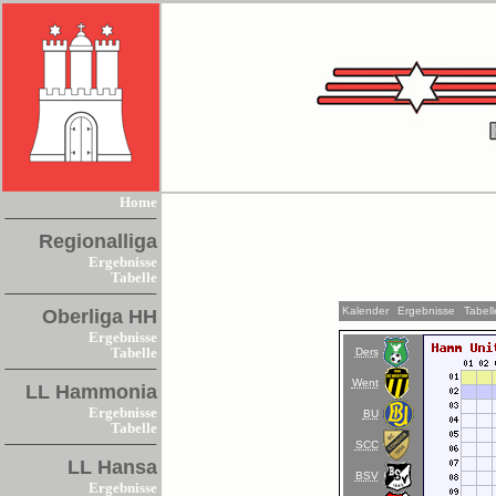
Home
Regionalliga
Ergebnisse
Tabelle
Kalender
Ergebnisse
Tabell
Oberliga HH
Ergebnisse
Ders
Tabelle
Went
LL Hammonia
Ergebnisse
BU
Tabelle
SCC
LL Hansa
BSV
Ergebnisse