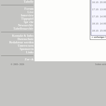
Tabelle
16.10. 20.0
Forum
17.10. 13.0
Live
Interview
17.10. 14.0
Tippspiel
Spr che
18.10. 14.0
Newsarchiv
Tabellenarchiv
18.10. 15.0
Kontakt & Infos
« vorheriger 
Datenschutz
Redakteur werden
Unterst tzen
Sponsoren
Links
Zur ck
© 2003- 2026
Sofern nich