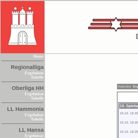
Home
Regionalliga
Ergebnisse
Tabelle
Kalender
Erg
Oberliga HH
Ergebnisse
Tabelle
10. Spielt
LL Hammonia
16.10. 19.3
Ergebnisse
Tabelle
16.10. 19.3
LL Hansa
16.10. 19.3
Ergebnisse