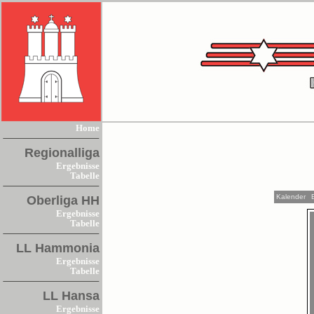
Home
Regionalliga
Ergebnisse
Tabelle
Kalender
Oberliga HH
Ergebnisse
Tabelle
LL Hammonia
Ergebnisse
Tabelle
LL Hansa
Ergebnisse