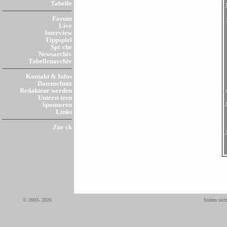
Tabelle
Forum
Live
Interview
Tippspiel
Spr che
Newsarchiv
Tabellenarchiv
Kontakt & Infos
Datenschutz
Redakteur werden
Unterst tzen
Sponsoren
Links
Zur ck
© 2003- 2026
Sofern nich