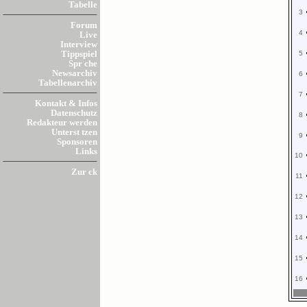
Tabelle
3
Forum
4
Live
Interview
5
Tippspiel
Spr che
Newsarchiv
6
Tabellenarchiv
7
Kontakt & Infos
Datenschutz
8
Redakteur werden
Unterst tzen
9
Sponsoren
Links
10
Zur ck
11
12
13
14
15
16