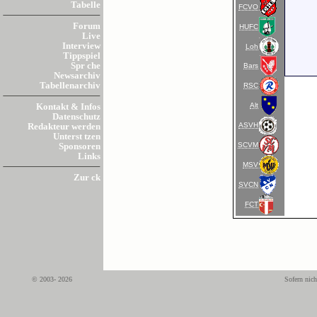
Tabelle
FCVO
Forum
HUFC
Live
Interview
Loh
Tippspiel
Spr che
Bars
Newsarchiv
Tabellenarchiv
RSC
Alt
Kontakt & Infos
Datenschutz
ASVH
Redakteur werden
Unterst tzen
SCVM
Sponsoren
Links
MSV
Zur ck
SVCN
FCT
© 2003- 2026
Sofern nich