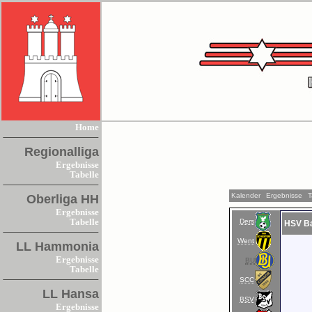
Home
Regionalliga
Ergebnisse
Tabelle
Kalender
Ergebnisse
T
Oberliga HH
Ergebnisse
Ders
Tabelle
HSV Ba
Went
LL Hammonia
Ergebnisse
BU
Tabelle
SCC
LL Hansa
BSV
Ergebnisse