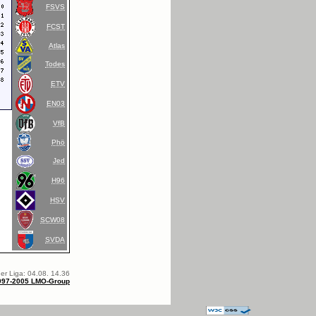
FSVS
FCST
Atlas
Todes
ETV
EN03
VfB
Phö
Jed
H96
HSV
SCW08
SVDA
er Liga: 04.08. 14.36
997-2005 LMO-Group