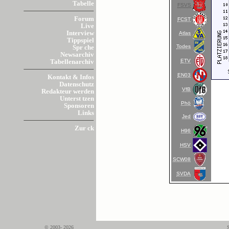
Tabelle
FSVS
Forum
FCST
Live
Interview
Atlas
Tippspiel
Todes
Spr che
Newsarchiv
ETV
Tabellenarchiv
EN03
Kontakt & Infos
Datenschutz
VfB
Redakteur werden
Unterst tzen
Phö
Sponsoren
Links
Jed
Zur ck
H96
HSV
SCW08
SVDA
© 2003- 2026
S