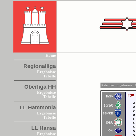
Home
Regionalliga
Ergebnisse
Tabelle
Kalender
Ergebnisse
Oberliga HH
Ergebnisse
BrSV
Tabelle
SVWB
LL Hammonia
Ergebnisse
BSVKE
Tabelle
HSCH
LL Hansa
Old
Ergebnisse