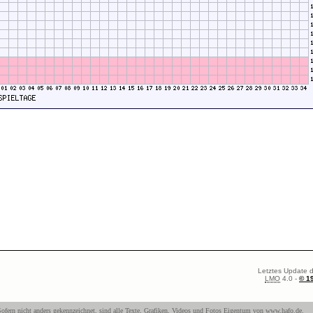
Letztes Update d
LMO
4.0 -
© 1
ofern nicht anders gekennzeichnet, sind alle Texte, Grafiken, Videos und Fotos Eigentum von
www.hafo.de
.