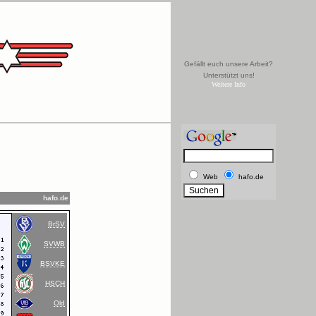
Gefällt euch unsere Arbeit?
Unterstützt uns!
Weitere Info
Web
hafo.de
hafo.de
BrSV
SVWB
BSVKE
HSCH
Old