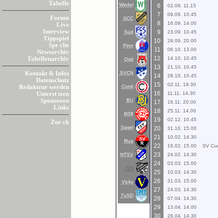
Tabelle
Wedel
6
02.09. 11.15
7
09.09. 10.45
Forum
SCC
8
16.09. 14.00
Live
Interview
9
Süd
23.09. 10.45
Tippspiel
10
28.09. 20.00
Spr che
Pinn
11
06.10. 13.00
Newsarchiv
12
14.10. 10.45
Tabellenarchiv
Osd
13
21.10. 10.45
SVCN
Kontakt & Infos
14
28.10. 10.45
Datenschutz
15
02.11. 19.30
Cordi
Redakteur werden
16
11.11. 14.30
Unterst tzen
BU
Sponsoren
17
16.11. 20.00
Links
18
25.11. 14.00
B08
19
02.12. 10.45
Zur ck
Sasel
20
31.10. 15.00
21
10.02. 14.30
Rug
22
16.02. 15.00
SV Cu
23
NTSV
24.02. 14.30
24
03.03. 15.00
T05
25
10.03. 14.30
26
31.03. 15.00
Vicky
27
24.03. 14.30
TuSD
28
07.04. 14.30
29
13.04. 14.00
30
28.04. 14.30