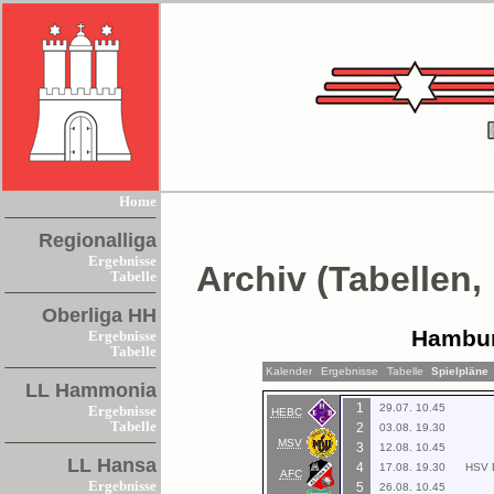
Home
Regionalliga
Ergebnisse
Archiv (Tabellen,
Tabelle
Oberliga HH
Hambur
Ergebnisse
Tabelle
Kalender
Ergebnisse
Tabelle
Spielplän
LL Hammonia
1
29.07. 10.45
Ergebnisse
HEBC
Tabelle
2
03.08. 19.30
MSV
3
12.08. 10.45
LL Hansa
4
17.08. 19.30
HSV 
AFC
Ergebnisse
5
26.08. 10.45