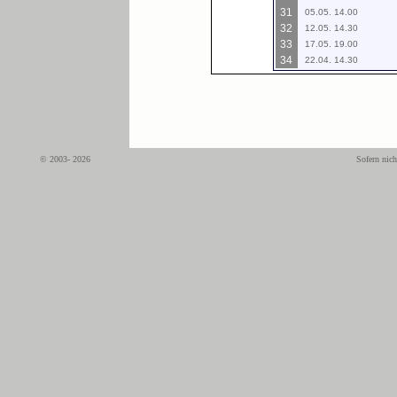
31
05.05. 14.00
32
12.05. 14.30
33
17.05. 19.00
34
22.04. 14.30
© 2003- 2026
Sofern nich