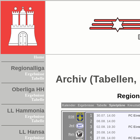
Home
Regionalliga
Ergebnisse
Archiv (Tabellen,
Tabelle
Oberliga HH
Region
Ergebnisse
Tabelle
Kalender
Ergebnisse
Tabelle
Spielpläne
Kreuztab
LL Hammonia
1
30.07. 14.00
FC Eint
Ergebnisse
E08
Tabelle
2
06.08. 14.00
Jed
3
02.08. 19.30
FC Eint
LL Hansa
4
20.08. 14.00
Reh
Ergebnisse
5
27.08. 14.00
FC Eint