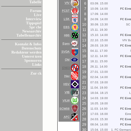
Tabelle
VfV
6
03.09. 15.00
7
10.09. 14.00
FC Eint
Forum
FCST
8
17.09. 14.00
Live
Interview
LSK
9
24.09. 14.00
FC Eint
Tippspiel
10
30.09. 13.30
SC 
Spr che
EBS
11
15.11. 19.30
Newsarchiv
12
15.10. 14.00
FC Eint
Tabellenarchiv
H96
13
22.10. 15.00
VfV Bo
Eges
Kontakt & Infos
14
28.03. 19.30
FC Eint
Datenschutz
15
04.11. 17.00
SVDA
Redakteur werden
16
12.11. 14.00
FC Eint
Unterst tzen
Old
Sponsoren
17
18.11. 15.00
Links
18
26.11. 14.00
FC Eint
EN03
19
27.01. 13.00
Zur ck
Hav
20
02.04. 14.00
FC Eint
21
07.03. 19.00
HSV
22
11.04. 19.00
FC Eint
VfB
23
18.04. 18.15
L
24
14.03. 19.00
FC Eint
VfLW
25
16.05. 19.00
26
SCW08
11.03. 14.00
FC Eint
27
17.03. 16.00
Eint
AFC
28
24.03. 15.30
FC Eint
29
08.04. 14.00
FC Eint
30
15.04. 15.00
1. FC Germani