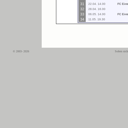
31
22.04. 14.00
FC Eint
32
28.04. 16.00
33
06.05. 14.00
FC Eint
34
11.05. 19.30
© 2003- 2026
Sofern nich