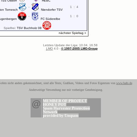
TuS Osdorf
HEBC
-
1
:
4
ion Tornesch
Niendorfer TSV
-
1
:
0
ugenbergen
FC Süderelbe
Spielfrei:
TSV Buchholz 08
nächster Spieltag »
Letztes Update der Liga: 10.04. 16.58
LMO
4.0 -
© 1997-2005 LMO-Group
ofern nicht anders gekennzeichnet, sind alle Texte, Grafiken, Videos und Fotos Eigentum von
www.hafo.de
.
Anderweitige Verwendung nur mit vorheriger Genehmigung.
@
MEMBER OF PROJECT
HONEY POT
Spam Harvester Protection
Network
provided by Unspam