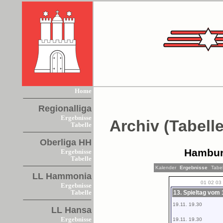
Home
Regionalliga
Ergebnisse
Archiv (Tabelle
Tabelle
Oberliga HH
Hamburg
Ergebnisse
Tabelle
Kalender
Ergebnisse
Tabel
LL Hammonia
01
02
03
Ergebnisse
13. Spieltag vom 
Tabelle
19.11. 19.30
LL Hansa
Ergebnisse
19.11. 19.30