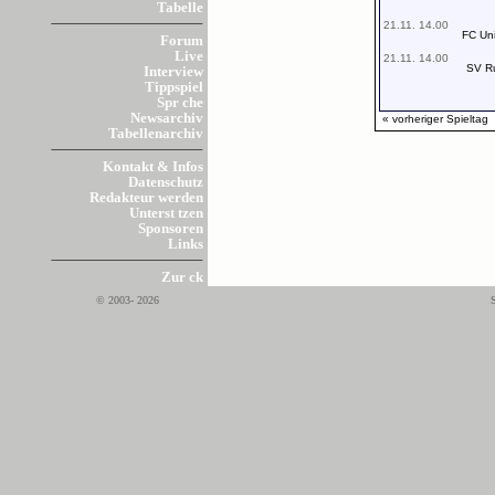
Tabelle
21.11. 14.00
FC Un
Forum
Live
21.11. 14.00
SV R
Interview
Tippspiel
Spr che
Newsarchiv
« vorheriger Spieltag
Tabellenarchiv
Kontakt & Infos
Datenschutz
Redakteur werden
Unterst tzen
Sponsoren
Links
Zur ck
© 2003- 2026
S