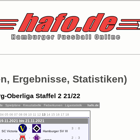
n, Ergebnisse, Statistiken)
-Oberliga Staffel 2 21/22
le
Spielpläne
Kreuztabelle
Fieberkurven
Ligastatistik
hafo.de
04
05
06
07
08
09
10
11
12
13
14
15
16
17
18
19.11.2021 bis 21.11.2021
-
3
:
0
SC Victoria
Hamburger SV III
-
2
:
3