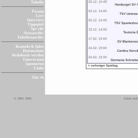
02.12. 10:45
Tabelle
Hamburger SV II
02.12. 14:00
Forum
TSV Ueterse
Live
Interview
02.12. 14:00
TSV Sparriesho
Tippspiel
Spr che
15.12. 14:00
Teutonia 
Newsarchiv
Tabellenarchiv
17.02. 15:00
SV Blankenes
Kontakt & Infos
24.02. 15:00
Datenschutz
Camlica Gencli
Redakteur werden
24.02. 15:00
Unterst tzen
Germania Schnels
Sponsoren
« vorheriger Spieltag
Links
Zur ck
© 2003- 2026
Sofern nich