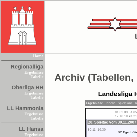
Home
Regionalliga
Ergebnisse
Archiv (Tabellen,
Tabelle
Oberliga HH
Landesliga 
Ergebnisse
Tabelle
Ergebnisse
Tabelle
Spielpläne
K
LL Hammonia
01
02
03
04
05
Ergebnisse
17
18
19
20
21
Tabelle
20. Spieltag vom 30.11.2007
LL Hansa
30.11. 19:30
SC Egenbütte
Ergebnisse