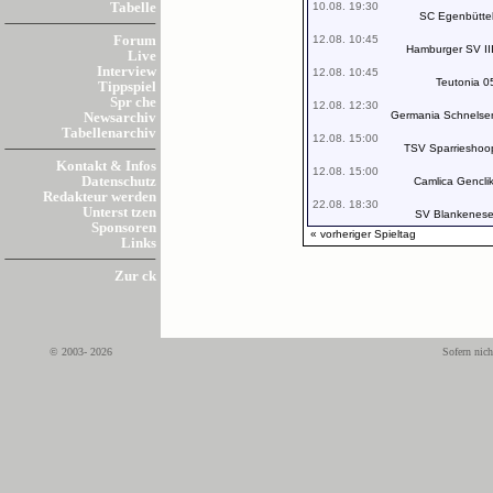
10.08. 19:30
Tabelle
SC Egenbütte
12.08. 10:45
Forum
Hamburger SV II
Live
Interview
12.08. 10:45
Teutonia 0
Tippspiel
Spr che
12.08. 12:30
Germania Schnelse
Newsarchiv
Tabellenarchiv
12.08. 15:00
TSV Sparrieshoo
Kontakt & Infos
12.08. 15:00
Datenschutz
Camlica Gencli
Redakteur werden
22.08. 18:30
Unterst tzen
SV Blankenes
Sponsoren
« vorheriger Spieltag
Links
Zur ck
© 2003- 2026
Sofern nich