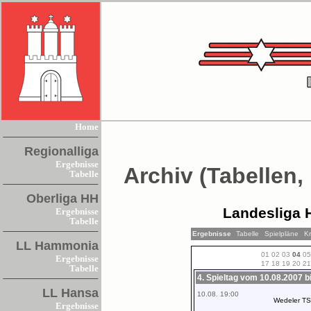
Home
Regionalliga
Ergebnisse
Archiv (Tabellen,
Tabelle
Oberliga HH
Landesliga 
Ergebnisse
Tabelle
Ergebnisse
Tabelle
Spielpläne
Kr
LL Hammonia
01
02
03
04
05
Ergebnisse
17
18
19
20
21
Tabelle
4. Spieltag vom 10.08.2007 b
LL Hansa
10.08. 19:00
Wedeler T
Ergebnisse