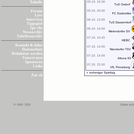
05.10. 19.30
Tabelle
TuS Osdorf
05.10. 20.00
Forum
FC Süderelbe
Live
Interview
06.10. 13.00
TuS Dassendorf
Tippspiel
Spr che
06.10. 14.00
Meiendorfer SV
Newsarchiv
Tabellenarchiv
07.10. 10.45
HEBC
Kontakt & Infos
07.10. 14.00
Datenschutz
Niendorfer TSV
Redakteur werden
07.10. 14.00
Unterst tzen
Altona 93
Sponsoren
07.10. 15.00
Links
VfL Pinneberg
« vorheriger Spieltag
Zur ck
© 2003- 2026
Sofern nich