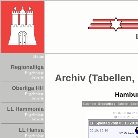
Home
Regionalliga
Ergebnisse
Archiv (Tabellen,
Tabelle
Oberliga HH
Hambur
Ergebnisse
Tabelle
Kalender
Ergebnisse
Tabelle
Spiel
LL Hammonia
01
02
03
04
05
Ergebnisse
18
19
20
21
22
Tabelle
11. Spieltag vom 05.10.2018
LL Hansa
05.10. 19.30
SC Victoria
Ergebnisse