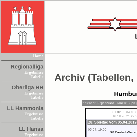
Home
Regionalliga
Ergebnisse
Archiv (Tabellen,
Tabelle
Oberliga HH
Hambur
Ergebnisse
Tabelle
Kalender
Ergebnisse
Tabelle
Spiel
LL Hammonia
01
02
03
04
05
Ergebnisse
18
19
20
21
22
Tabelle
28. Spieltag vom 05.04.2019
LL Hansa
05.04. 19.00
SV Curslack-Neu
Ergebnisse