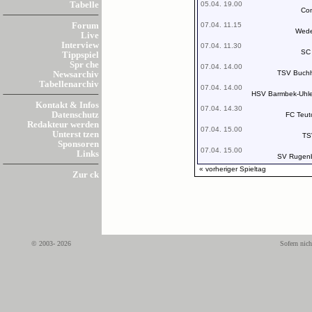
05.04. 19.00
Tabelle
Con
07.04. 11.15
Forum
Wede
Live
Interview
07.04. 11.30
SC
Tippspiel
Spr che
07.04. 14.00
TSV Buchh
Newsarchiv
Tabellenarchiv
07.04. 14.00
HSV Barmbek-Uhle
Kontakt & Infos
07.04. 14.30
Datenschutz
FC Teut
Redakteur werden
07.04. 15.00
Unterst tzen
TS
Sponsoren
07.04. 15.00
Links
SV Rugen
« vorheriger Spieltag
Zur ck
© 2003- 2026
Sofern nich