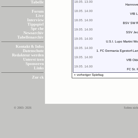
18.05. 13.00
Tabelle
Hannover
18.05. 14.00
Forum
VfB 
Live
Interview
18.05. 14.00
BSV SW R
Tippspiel
Spr che
19.05. 14.00
SSV Jed
Newsarchiv
Tabellenarchiv
19.05. 14.00
U.S.I. Lupo Martini Wo
Kontakt & Infos
19.05. 14.00
Datenschutz
1. FC Germania Egestorf-La
Redakteur werden
19.05. 14.00
Unterst tzen
VfB Old
Sponsoren
19.05. 14.00
Links
FC St. P
« vorheriger Spieltag
Zur ck
© 2003- 2026
Sofern nich