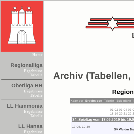
Home
Regionalliga
Ergebnisse
Archiv (Tabellen,
Tabelle
Oberliga HH
Region
Ergebnisse
Tabelle
Kalender
Ergebnisse
Tabelle
Spielpläne
LL Hammonia
01
02
03
04
05
Ergebnisse
18
19
20
21
22
Tabelle
34. Spieltag vom 17.05.2019 bis 19.
LL Hansa
17.05. 19.30
SV Werder Bre
Ergebnisse