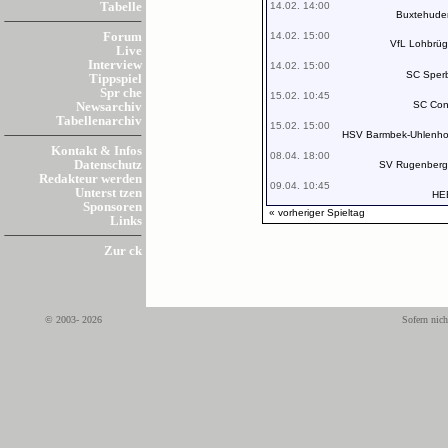
14.02. 14:00
Tabelle
Buxtehude
14.02. 15:00
Forum
VfL Lohbrü
Live
Interview
14.02. 15:00
SC Sper
Tippspiel
Spr che
15.02. 10:45
SC Con
Newsarchiv
Tabellenarchiv
15.02. 15:00
HSV Barmbek-Uhlenho
Kontakt & Infos
08.04. 18:00
Datenschutz
SV Rugenberg
Redakteur werden
09.04. 10:45
Unterst tzen
HE
Sponsoren
« vorheriger Spieltag
Links
Zur ck
© 2003- 2026
Sofern nich