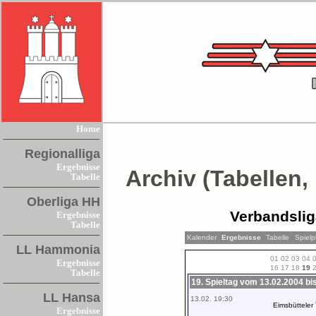
Home
Regionalliga
Ergebnisse
Archiv (Tabellen,
Tabelle
Oberliga HH
Verbandsli
Ergebnisse
Tabelle
Kalender
Ergebnisse
Tabelle
Spielp
LL Hammonia
01
02
03
04
Ergebnisse
16
17
18
19
Tabelle
19. Spieltag vom 13.02.2004 bi
LL Hansa
13.02. 19:30
Eimsbütteler
Ergebnisse