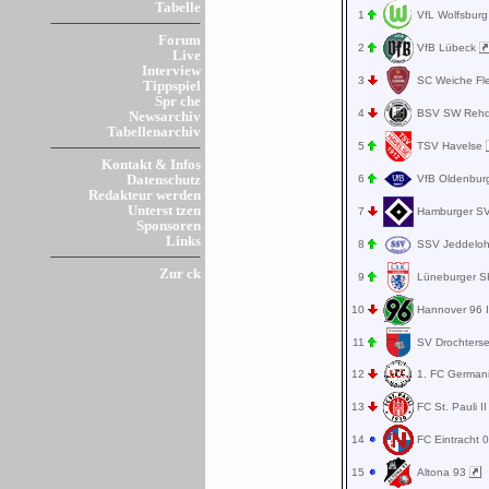
Tabelle
1
VfL Wolfsburg
Forum
2
VfB Lübeck
Live
Interview
3
SC Weiche Fl
Tippspiel
Spr che
4
BSV SW Reh
Newsarchiv
Tabellenarchiv
5
TSV Havelse
Kontakt & Infos
6
VfB Oldenbu
Datenschutz
Redakteur werden
Unterst tzen
7
Hamburger SV
Sponsoren
Links
8
SSV Jeddelo
Zur ck
9
Lüneburger 
10
Hannover 96 
11
SV Drochters
12
1. FC German
13
FC St. Pauli I
14
FC Eintracht 
15
Altona 93