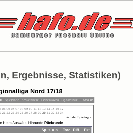
n, Ergebnisse, Statistiken)
gionalliga Nord 17/18
lle
Spielpläne
Kreuztabelle
Fieberkurven
Ligastatistik
hafo.de
3
04
05
06
07
08
09
10
11
12
13
14
15
16
17
0
21
22
23
24
25
26
27
28
29
30
31
32
33
34
nächster Spieltag »
le
Heim
Auswärts
Hinrunde
Rückrunde
Sp.
s
u
n
Tore
Diff.
Pkt.