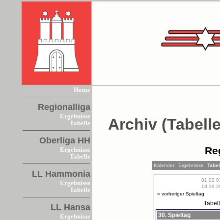
Home
Regionalliga
Ergebnisse
Archiv (Tabelle
Tabelle
Oberliga HH
Re
Ergebnisse
Tabelle
Kalender
Ergebnisse
Tabe
LL Hammonia
01
02
0
Ergebnisse
18
19
2
Tabelle
« vorheriger Spieltag
Tabel
LL Hansa
30. Spieltag
Ergebnisse