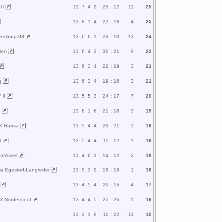
 II
13
7
4
2
23
:
12
11
25
13
8
1
4
22
:
18
4
25
ensburg 08
13
6
6
1
23
:
10
13
24
den
13
6
4
3
30
:
21
9
22
13
6
3
4
22
:
19
3
21
rg
13
6
3
4
19
:
16
3
21
 II
13
5
5
3
24
:
17
7
20
h
13
6
1
6
21
:
18
3
19
SK Hansa
13
5
4
4
20
:
21
-1
19
II
13
5
4
4
11
:
12
-1
19
en/Assel
13
4
6
3
14
:
12
2
18
ia Egestorf-Langreder
13
5
3
5
19
:
18
1
18
I
13
4
5
4
20
:
16
4
17
03 Norderstedt
13
4
4
5
25
:
26
-1
16
13
3
1
9
11
:
22
-11
10