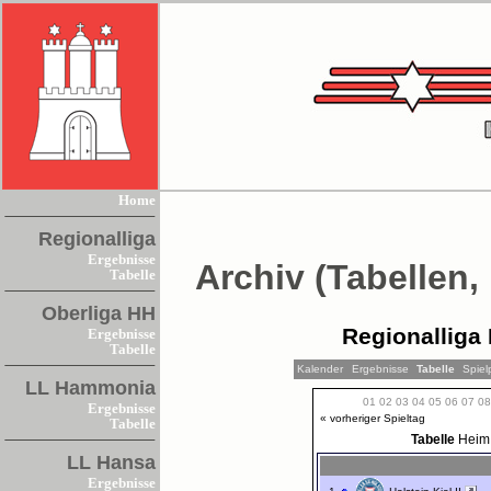
Home
Regionalliga
Ergebnisse
Archiv (Tabellen,
Tabelle
Oberliga HH
Regionalliga 
Ergebnisse
Tabelle
Kalender
Ergebnisse
Tabelle
Spiel
LL Hammonia
01
02
03
04
05
06
07
08
Ergebnisse
« vorheriger Spieltag
Tabelle
Tabelle
Heim
LL Hansa
Ergebnisse