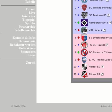
1
Holstein Kiel II
Tabelle
2
SC Weiche Flensbu
Forum
Live
3
FC Teutonia 05
Interview
Tippspiel
4
Hamburger SV II
Spr che
Newsarchiv
Tabellenarchiv
5
VfB Lübeck
Kontakt & Infos
6
SV Drochtersen/As
Datenschutz
Redakteur werden
7
FC St. Pauli II
Unterst tzen
Sponsoren
8
FC Eintracht 03 Nor
Links
9
1. FC Phönix Lübe
Zur ck
10
Heider SV
11
Altona 93
© 2003- 2026
Sofern nich