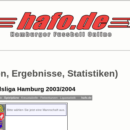
n, Ergebnisse, Statistiken)
sliga Hamburg 2003/2004
le
Spielpläne
Kreuztabelle
Fieberkurven
Ligastatistik
hafo.de
Bitte wählen Sie jetzt eine Mannschaft aus.