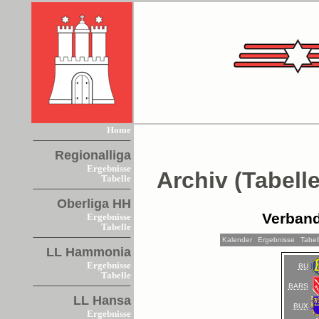
Home
Regionalliga
Ergebnisse
Archiv (Tabelle
Tabelle
Oberliga HH
Verband
Ergebnisse
Tabelle
Kalender
Ergebnisse
Tabel
LL Hammonia
Ergebnisse
BU
Tabelle
BARS
LL Hansa
BUX
Ergebnisse