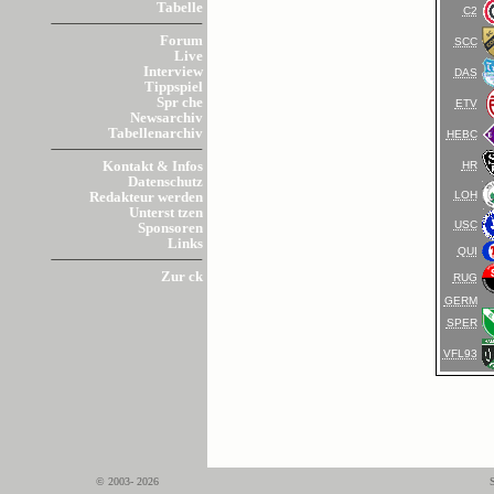
Tabelle
C2
Forum
SCC
Live
Interview
DAS
Tippspiel
Spr che
ETV
Newsarchiv
Tabellenarchiv
HEBC
HR
Kontakt & Infos
Datenschutz
LOH
Redakteur werden
Unterst tzen
USC
Sponsoren
Links
QUI
Zur ck
RUG
GERM
SPER
VFL93
© 2003- 2026
S